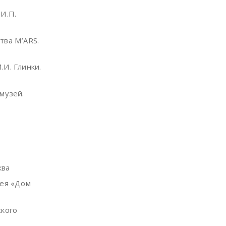
И.П.
тва M’ARS.
.И. Глинки.
музей.
ква
рея «Дом
ского