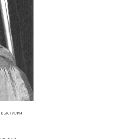
 выставки
дах она