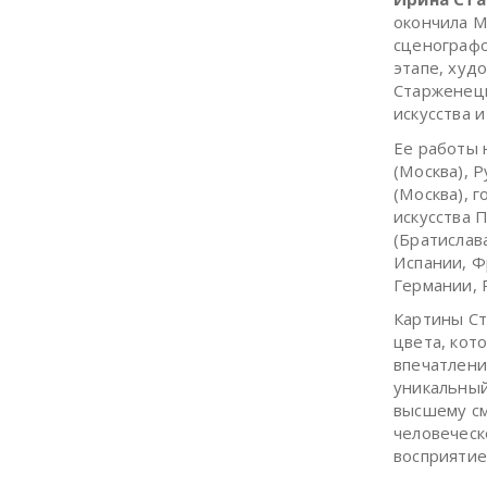
окончила М
сценографо
этапе, худ
Старженецк
искусства 
Ее работы 
(Москва), 
(Москва), 
искусства 
(Братислав
Испании, Ф
Германии, 
Картины Ст
цвета, кот
впечатлени
уникальный
высшему см
человеческ
восприятие