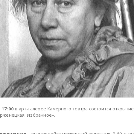
 17:00
в арт-галерее Камерного театра состоится открытие
рженецкая. Избранное».
арженецкая
– выдающийся московский художник. В 60-х го