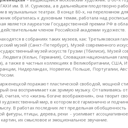
ГАХИ им. В. И. Сурикова, а в дальнейшем плодотворно раб
м в музыкальных театрах. В конце 80-х, на переломном дл
ожник обратилась к духовным темам, работала над роспись
ая является лауреатом Государственной премии РФ в обла
и действительным членом Российской академии художеств.
находятся в собраниях таких музеев, как: Третьяковская га
Русский музей (Санкт-Петербург), Музей современного иску
государственный музей искусств Грузии (Тбилиси), Музей с
П. Людвига (Кельн, Германия), Словацкая национальная гал
а), а также в частных коллекциях в Великобритании, США, И
ранции, Нидерландах, Норвегии, Польше, Португалии, Авс
России.
арженецкой поражают пластической свободой, мощной ст
орый она воспринимает как зримую музыку. Отталкиваясь о
й, считая, что «жизнь богаче воображения», она творит св
 художественный мир, в котором всё гармонично и подчин
ыслу. В работах последних лет предельная обобщенность
ой фигуры, птицы, дерева, реки - усиливает ассоциативно
 картин, их смысловое и эмоциональное звучание.