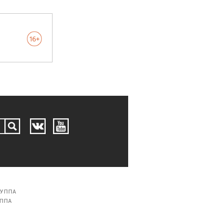
РУППА
УППА