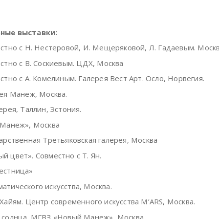
ные выставки:
тно с Н. Нестеровой, И. Мещеряковой, Л. Гадаевым. Москв
тно с В. Соскиевым. ЦДХ, Москва
тно с А. Комелиным. Галерея Вест Арт. Осло, Норвегия.
ея Манеж, Москва.
ерея, Таллин, Эстония.
Манеж», Москва
арственная Третьяковская галерея, Москва
й цвет». Совместно с Т. Ян.
естница»
атического искусства, Москва.
айям. Центр современного искусства M’ARS, Москва.
 солнца. МГВЗ «Новый Манеж», Москва.