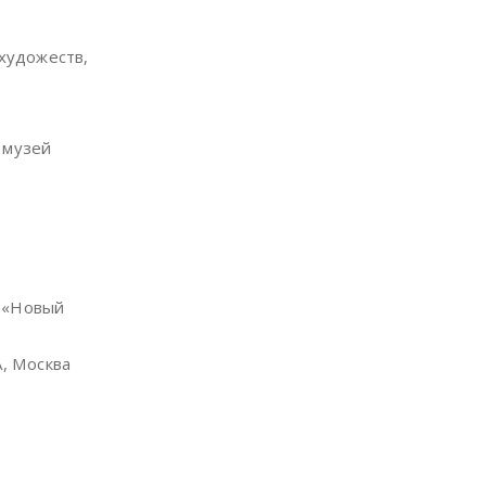
 художеств,
 музей
с «Новый
А, Москва