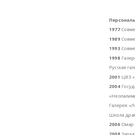
Персональ
1977
Совмес
1989
Совмес
1993
Совмес
1998
Галер
Русская гал
2001
ЦВЗ «
2004
Госуд
«Неопалимы
Галерея «Л
Школа драм
2006
Омар Х
2008
Запад