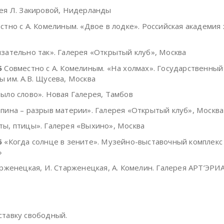
ея Л. Закировой, Нидерланды
тно с А. Комелиным. «Двое в лодке». Российская академия
язательно так». Галерея «Открытый клуб», Москва
5
Совместно с А. Комелиным. «На холмах». Государственный
ы им. А.В. Щусева, Москва
было слово». Новая Галерея, Тамбов
пина – разрыв материи». Галерея «Открытый клуб», Москва
ты, птицы». Галерея «Выхино», Москва
6
«Когда солнце в зените». Музейно-выставочный комплек
»
рженецкая, И. Старженецкая, А. Комелин. Галерея АРТ’ЭРИ
ставку свободный.