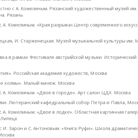
тно с А. Комелиным. Рязанский художественный музей им. 
а. Рязань
с А. Комелиным. «Края разрыва».Центр современного искусс
ецкая, И. Старженецкая. Музей музыкальной культуры им. М
ка в рамках Фестиваля австрийской музыки. Исторический 
тия». Российская академия художеств, Москва
е холмы». Малый манеж. Москва
с А. Комелиным. «Двое в городе». Арт салон ЦДХ. Москва
ки. Лютеранский кафедральный собор Петра и Павла, Мос
с А. Комелиным. «Двое в лодке». Областная картинная гале
 Липецк
с И. Зарон и С. Антоновым. «Книга Руфи». Школа драматиче
 Москва