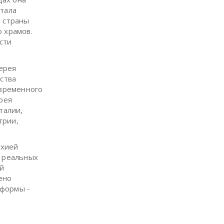
отала
я страны
ю храмов.
сти
лерея
сства
овременного
ерея
талии,
трии,
ихией
т реальных
ой
ено
 формы -
е