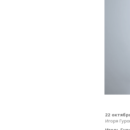
22 октябр
Игоря Гур
Игорь Гур