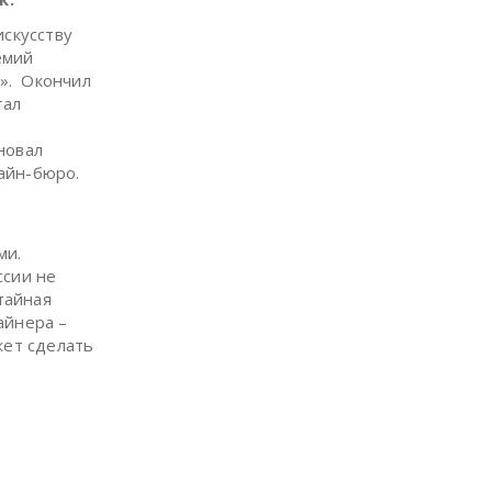
искусству
емий
d». Окончил
тал
новал
айн-бюро.
ми.
ссии не
тайная
айнера –
жет сделать