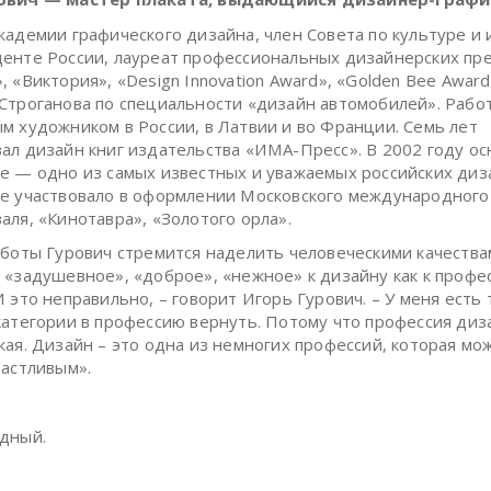
кадемии графического дизайна, член Совета по культуре и 
енте России, лауреат профессиональных дизайнерских пр
, «Виктория», «Design Innovation Award», «Golden Bee Awar
Строганова по специальности «дизайн автомобилей». Рабо
м художником в России, в Латвии и во Франции. Семь лет
ал дизайн книг издательства «ИМА-Пресс». В 2002 году ос
e — одно из самых известных и уважаемых российских диз
e участвовало в оформлении Московского международного
аля, «Кинотавра», «Золотого орла».
аботы Гурович стремится наделить человеческими качества
 «задушевное», «доброе», «нежное» к дизайну как к профе
И это неправильно, – говорит Игорь Гурович. – У меня есть 
категории в профессию вернуть. Потому что профессия диз
кая. Дизайн – это одна из немногих профессий, которая мо
частливым».
дный.