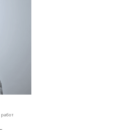
 работ
к.