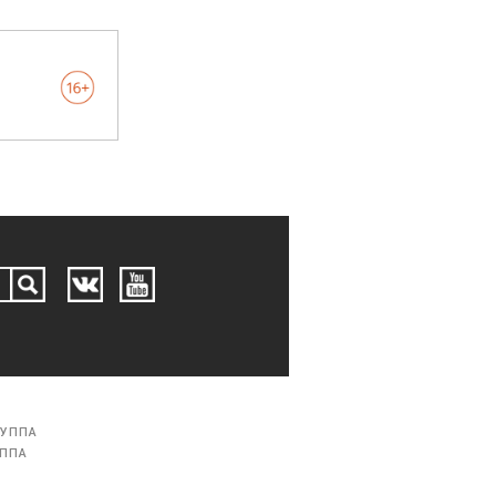
РУППА
УППА