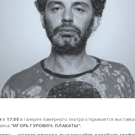
я
в
17.00
в галерее Камерного театра открывается выставка
овича
"ИГОРЬ ГУРОВИЧ. ПЛАКАТЫ".
ович — мастер плаката, выдающийся дизайнер-графи