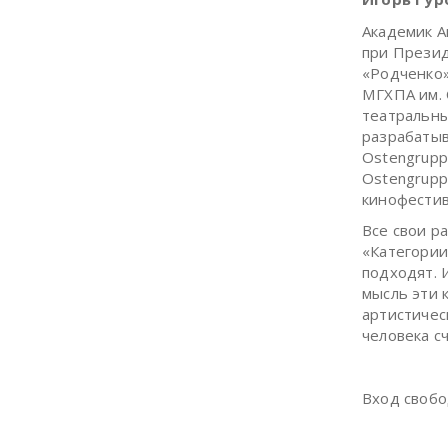
Академик А
при Презид
«Родченко»
МГХПА им. 
театральны
разрабатыв
Ostengrupp
Ostengrupp
кинофестив
Все свои р
«Категории
подходят. 
мысль эти 
артистичес
человека с
Вход свобо