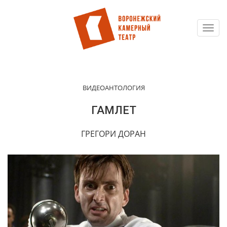
Toggl
Перейти
navig
к
основному
содержанию
ВИДЕОАНТОЛОГИЯ
ГАМЛЕТ
ГРЕГОРИ ДОРАН