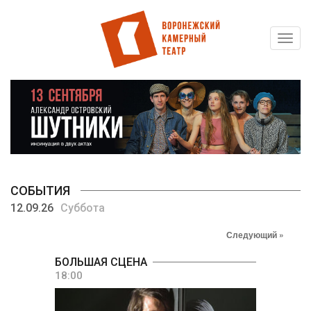
Toggl
Перейти
navig
к
основному
содержанию
СОБЫТИЯ
12.09.26
Суббота
Следующий »
БОЛЬШАЯ СЦЕНА
18:00