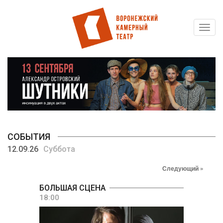
Toggl
Перейти
navig
к
основному
содержанию
СОБЫТИЯ
12.09.26
Суббота
Следующий »
БОЛЬШАЯ СЦЕНА
18:00