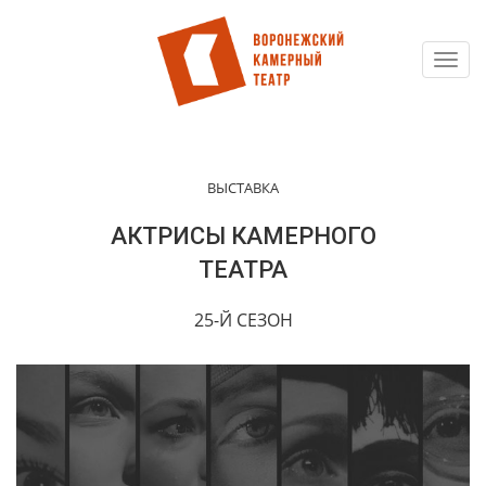
Toggl
Перейти
navig
к
основному
содержанию
ВЫСТАВКА
АКТРИСЫ КАМЕРНОГО
ТЕАТРА
25-Й СЕЗОН